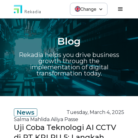
Change
Blog
Rekadia helps you drive business
growth through the
implementation of digital
transformation today.
News
Tuesday, March 4, 2025
Salma Mahlida Ailiya Passe
Uji Coba Teknologi AI CCTV
di PT KPI RU 5: Langkah