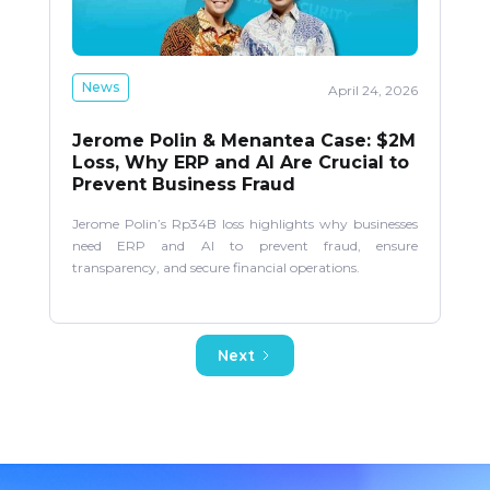
News
April 24, 2026
Jerome Polin & Menantea Case: $2M
Loss, Why ERP and AI Are Crucial to
Prevent Business Fraud
Jerome Polin’s Rp34B loss highlights why businesses
need ERP and AI to prevent fraud, ensure
transparency, and secure financial operations.
Next